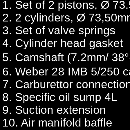
1. Set of 2 pistons, Ø 7
2. 2 cylinders, Ø 73,50
3. Set of valve springs
4. Cylinder head gasket
5. Camshaft (7.2mm/ 38
6. Weber 28 IMB 5/250 c
7. Carburettor connectio
8. Specific oil sump 4L
9. Suction extension
10. Air manifold baffle