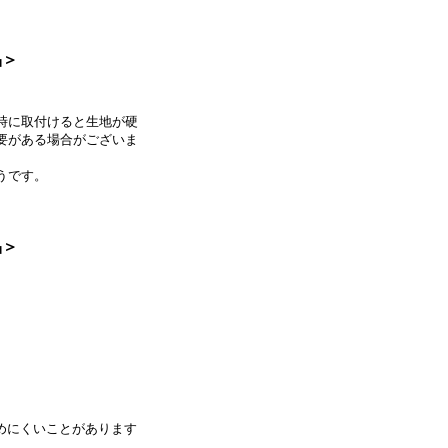
品＞
時に取付けると生地が硬
要がある場合がございま
うです。
品＞
めにくいことがあります