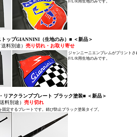
F/L/R用生地のみです。
ストップGIANNINI（生地のみ）■ ＜新品＞
／送料別途）
売り切れ
・お取り寄せ
ジャンニーニエンブレムがプリントさ
F/L/R用生地のみです。
・リアクランププレート ブラック塗装■ ＜新品＞
送料別途）
売り切れ
ンバスを固定するプレートです。錆び防止ブラック塗装タイプ。