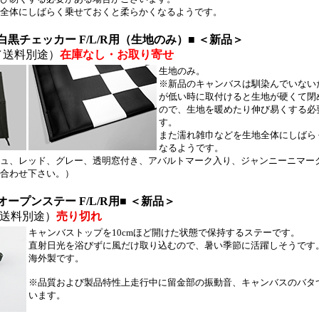
全体にしばらく乗せておくと柔らかくなるようです。
黒チェッカー F/L/R用（生地のみ）■ ＜新品＞
／送料別途）
在庫なし・お取り寄せ
生地のみ。
※新品のキャンバスは馴染んでいない
が低い時に取付けると生地が硬くて閉
ので、生地を暖めたり伸び易くする必
す。
また濡れ雑巾などを生地全体にしばら
なるようです。
ュ、レッド、グレー、透明窓付き、アバルトマーク入り、ジャンニーニマー
合わせ下さい。）
ープンステー F/L/R用■ ＜新品＞
送料別途）
売り切れ
キャンバストップを10cmほど開けた状態で保持するステーです。
直射日光を浴びずに風だけ取り込むので、暑い季節に活躍しそうです
海外製です。
※品質および製品特性上走行中に留金部の振動音、キャンバスのバタ
います。