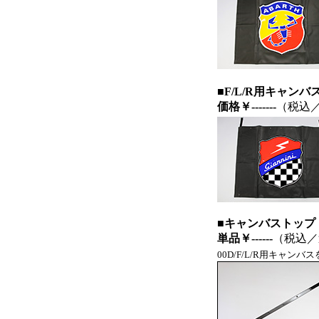
■F/L/R用キャンバ
価格
￥-------
（税込
■キャンバストップ
単品￥------
（税込／
00D/F/L/R用キャ