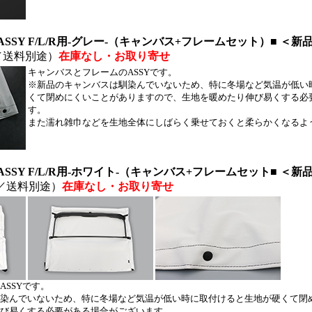
SSY F/L/R用-グレー-（キャンバス+フレームセット）■ ＜新
／送料別途）
在庫なし・お取り寄せ
キャンバスとフレームのASSYです。
※新品のキャンバスは馴染んでいないため、特に冬場など気温が低い
くて閉めにくいことがありますので、生地を暖めたり伸び易くする必
す。
また濡れ雑巾などを生地全体にしばらく乗せておくと柔らかくなるよ
SSY F/L/R用-ホワイト-（キャンバス+フレームセット■ ＜新
／送料別途）
在庫なし・お取り寄せ
SSYです。
染んでいないため、特に冬場など気温が低い時に取付けると生地が硬くて閉
び易くする必要がある場合がございます。