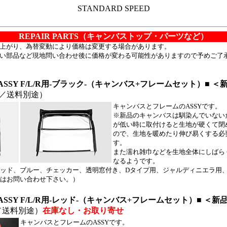
STANDARD SPEED
REPAIR PARTS（キャンバストップ・パーツなど
）
上がり、為替変動により価格は変更する場合があります。
い部品など現地問い合わせ後に価格が変わる可能性がありますので予めご了
SSY F/L/R用-ブラック-（キャンバス+フレームセット）■
＜新
／送料別途）
キャンバスとフレームのASSYです。
※新品のキャンバスは馴染んでいない
が低い時に取付けると生地が硬くて閉
ので、生地を暖めたり伸び易くする必
す。
また濡れ雑巾などを生地全体にしばら
なるようです。
ッド、ブルー、チェッカー、透明窓付き、Dタイプ用、ジャルディニエラ用
はお問い合わせ下さい。）
SSY F/L/R用-レッド-（キャンバス+フレームセット）■ ＜新
／送料別途）
在庫なし・お取り寄せ
キャンバスとフレームのASSYです。