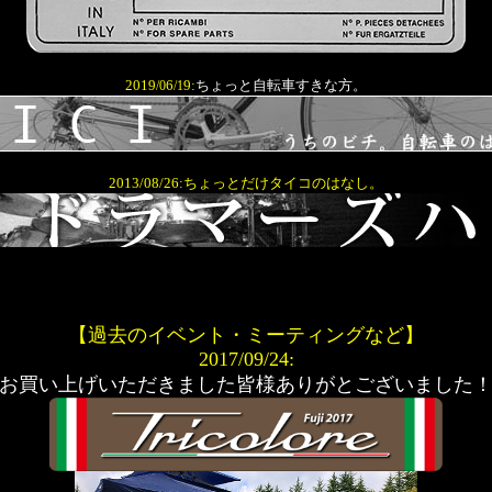
201
9
6
9
:
ちょっと自転車すきな方。
/0
/1
2013/08/26:ちょっとだけタイコのはなし。
【過去のイベント・ミーティングなど】
2017/09/24:
お買い上げいただきました皆様ありがとございました