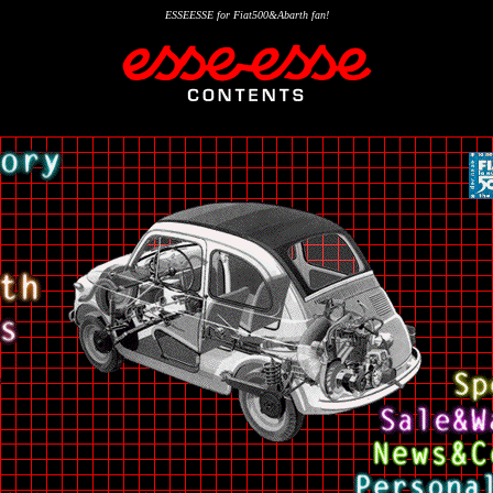
ESSEESSE for Fiat500&Abarth fan!