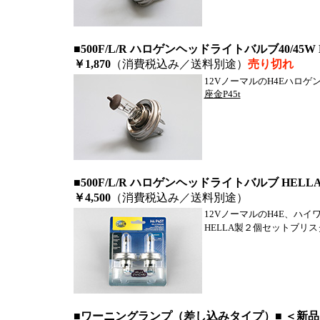
■500F/L/R ハロゲンヘッドライトバルブ40/45W H4
￥1,870
（消費税込み／送料別途）
売り切れ
12VノーマルのH4Eハロゲン
座金P45t
■500F/L/R ハロゲンヘッドライトバルブ HELLA 6
￥4,500
（消費税込み／送料別途）
12VノーマルのH4E、ハイワ
HELLA製２個セットブリ
■ワーニングランプ（差し込みタイプ）■ ＜新品