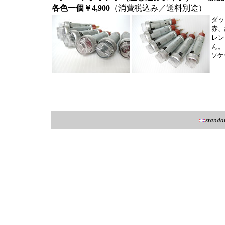
各色一個￥4,900
（消費税込み／送料別途）
ダッ
赤、
レン
ん。
ソケ
standa