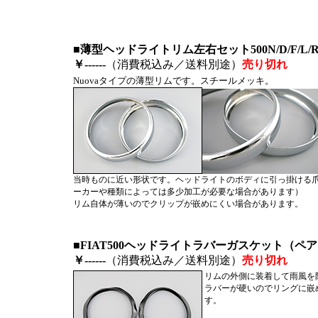
■薄型ヘッドライトリム左右セット500N/D/F/L/
￥------
（消費税込み／送料別途）
売り切れ
Nuovaタイプの薄型リムです。スチールメッキ。
当時ものに近い形状です。ヘッドライトのボディに引っ掛ける
ーカーや種類によっては多少加工が必要な場合があります）
リム自体が薄いのでクリップが嵌めにくい場合があります。
■FIAT500ヘッドライトラバーガスケット（ペア
￥------
（消費税込み／送料別途）
売り切れ
リムの外側に装着して雨風を
ラバーが硬いのでリングに嵌
す。