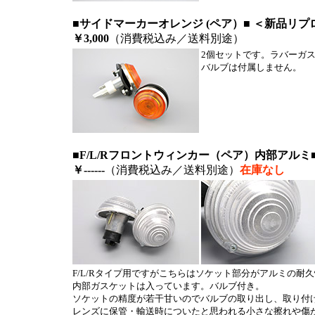
■サイドマーカーオレンジ (ペア）■ ＜新品リプ
￥3,000
（消費税込み／送料別途）
2個セットです。ラバーガ
バルブは付属しません。
■F/L/Rフロントウィンカー（ペア）内部アルミ
￥------
（消費税込み／送料別途）
在庫なし
F/L/Rタイプ用ですがこちらはソケット部分がアルミの耐
内部ガスケットは入っています。バルブ付き。
ソケットの精度が若干甘いのでバルブの取り出し、取り付
レンズに保管・輸送時についたと思われる小さな擦れや傷