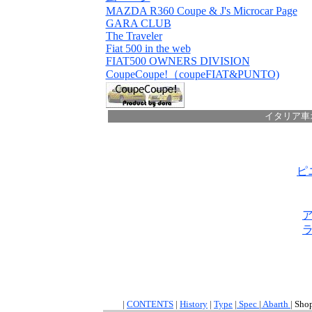
MAZDA R360 Coupe & J's Microcar Page
GARA CLUB
The Traveler
Fiat 500 in the web
FIAT500 OWNERS DIVISION
CoupeCoupe!（coupeFIAT&PUNTO)
イタリア車
ピ
|
CONTENTS
|
History
|
Type
|
Spec
|
Abarth
|
Sho