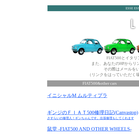
ESSE ESS
FIAT500とイ
また、あなたのHPからリ
その際はメールを
（リンクをはっていただく
FIAT500&other cars
イニシャルM ムルティプラ
ギンジのＦＩＡＴ500修理日記(Canvastop)
さすらいの修理人！ギンちゃんです。出張修理もしてくれます
鼠堂 -FIAT500 AND OTHER WHEELS-