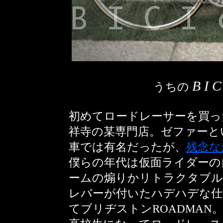
B I C
うちの
初めてロードレーサーを買っ
祥寺の某専門店。ゼファーと
車では有名だったが、
残念な
僕らの年代は仮面ライダーの
ームの煽りかリトラクタブ
レバーが付いたハデハデな仕
てブリヂストンROADMA