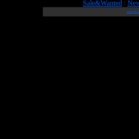
Sale&Wanted
|
Ne
standa