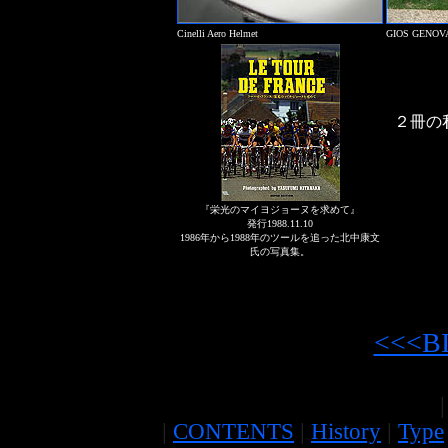
Cinelli Aero Helmet
GIOS GENOVA
２冊の
『栄光のマイヨジョーヌを求めて』
発行1988.11.10
1986年から1988年のツールを追った北中康文
氏の写真集。
<<<BIC
|
|
CONTENTS
|
History
|
Type