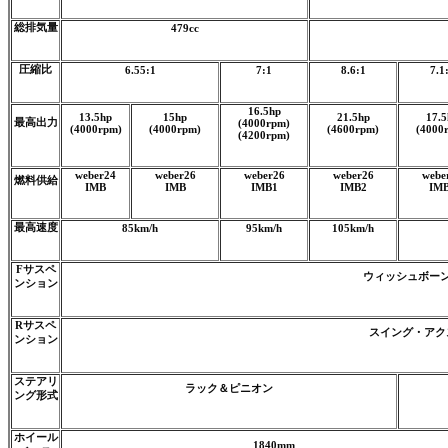
総排気量
479cc
圧縮比
6.55:1
7:1
8.6:1
7.1
16.5hp
13.5hp
15hp
21.5hp
17.5
最高出力
(4000rpm)
(4000rpm)
(4000rpm)
(4600rpm)
(4000
(4200rpm)
weber24
weber26
weber26
weber26
webe
燃料供給
IMB
IMB
IMB1
IMB2
IM
最高速度
85km/h
95km/h
105km/h
Fサスペ
ウィッシュボー
ンション
Rサスペ
スイング・アク
ンション
ステアリ
ラック＆ピニオン
ング形式
ホイール
1840mm