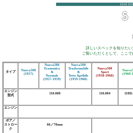
ESSE ESS
詳しいスペックを知りたい
ご覧いただくとして、ここで
Nuova500
Nuova500
Economica
Trasformabile
Nuova500
Nuova500
Nuova
タイプ
&
&
Sport
(1957)
(1960-
Normale
Tetto Apribile
(1958-1960)
(1957-1959)
(1959-1960)
エンジン
110.000
110.004
110D.
型式
エンジン
ボア／
ストロー
66／70mm
ク