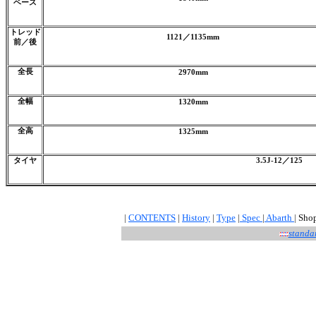
ベース
トレッド
1121／1135mm
前／後
全長
2970mm
全幅
1320mm
全高
1325mm
タイヤ
3.5J-12／125
|
CONTENTS
|
History
|
Type
|
Spec
|
Abarth
|
Sho
standa